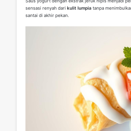
Saus yogurt dengan ekstrak jeruk nipis menjadi 
sensasi renyah dari
kulit lumpia
tanpa menimbulkan 
santai di akhir pekan.