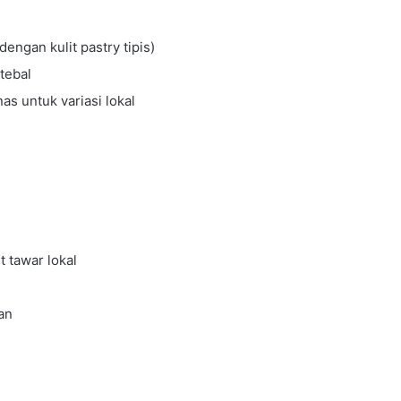
dengan kulit pastry tipis)
tebal
as untuk variasi lokal
t tawar lokal
an