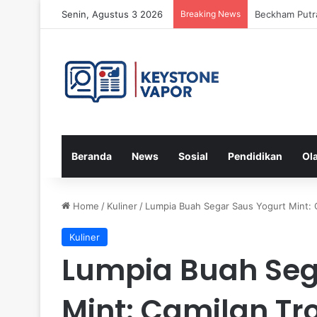
Senin, Agustus 3 2026
Breaking News
Menteri LH D
Beranda
News
Sosial
Pendidikan
Ol
Home
/
Kuliner
/
Lumpia Buah Segar Saus Yogurt Mint: 
Kuliner
Lumpia Buah Seg
Mint: Camilan Tr