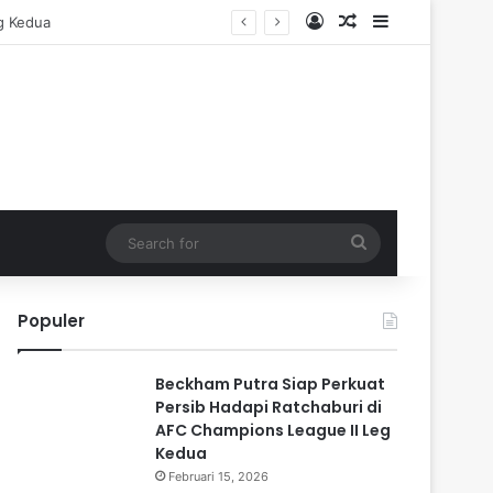
Log In
Random Article
Sidebar
Search
for
Populer
Beckham Putra Siap Perkuat
Persib Hadapi Ratchaburi di
AFC Champions League II Leg
Kedua
Februari 15, 2026