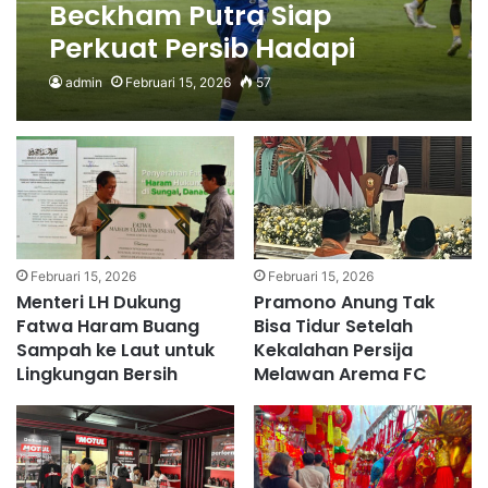
Beckham Putra Siap
Perkuat Persib Hadapi
Ratchaburi di AFC
admin
Februari 15, 2026
57
Champions League II Leg
Kedua
Februari 15, 2026
Februari 15, 2026
Menteri LH Dukung
Pramono Anung Tak
Fatwa Haram Buang
Bisa Tidur Setelah
Sampah ke Laut untuk
Kekalahan Persija
Lingkungan Bersih
Melawan Arema FC