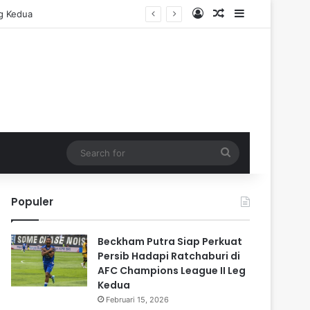
Log In
Random Article
Sidebar
eg Kedua
Search
for
Populer
Beckham Putra Siap Perkuat
Persib Hadapi Ratchaburi di
AFC Champions League II Leg
Kedua
Februari 15, 2026