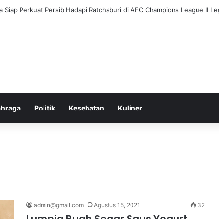
 Siap Perkuat Persib Hadapi Ratchaburi di AFC Champions League II L
ahraga
Politik
Kesehatan
Kuliner
admin@gmail.com
Agustus 15, 2021
32
Lumpia Buah Segar Saus Yogurt