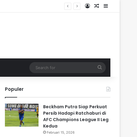
Log In
Random Article
Sidebar
Search
for
Populer
Beckham Putra Siap Perkuat
Persib Hadapi Ratchaburi di
AFC Champions League II Leg
Kedua
Februari 15, 2026