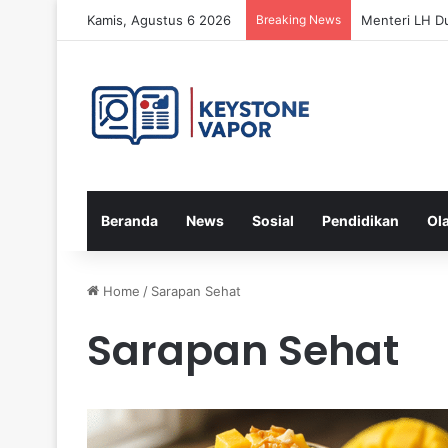
Kamis, Agustus 6 2026
Breaking News
Menteri LH D
Beranda
News
Sosial
Pendidikan
Ol
Home
/
Sarapan Sehat
Sarapan Sehat