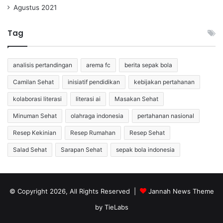
Agustus 2021
Tag
analisis pertandingan
arema fc
berita sepak bola
Camilan Sehat
inisiatif pendidikan
kebijakan pertahanan
kolaborasi literasi
literasi ai
Masakan Sehat
Minuman Sehat
olahraga indonesia
pertahanan nasional
Resep Kekinian
Resep Rumahan
Resep Sehat
Salad Sehat
Sarapan Sehat
sepak bola indonesia
© Copyright 2026, All Rights Reserved |
Jannah News Theme
by TieLabs