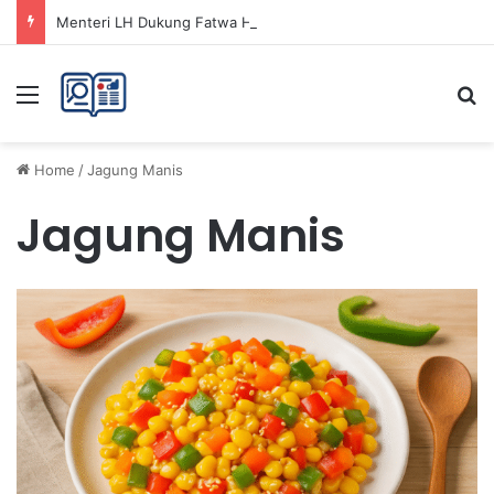
Menteri LH Dukung Fatwa Haram Buang Sampah ke Laut untuk Lingkungan Bersih
Menu
Se
Home
/
Jagung Manis
Jagung Manis