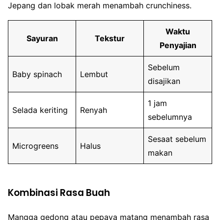
Jepang dan lobak merah menambah crunchiness.
Waktu
Sayuran
Tekstur
Penyajian
Sebelum
Baby spinach
Lembut
disajikan
1 jam
Selada keriting
Renyah
sebelumnya
Sesaat sebelum
Microgreens
Halus
makan
Kombinasi Rasa Buah
Mangga gedong atau pepaya matang menambah rasa