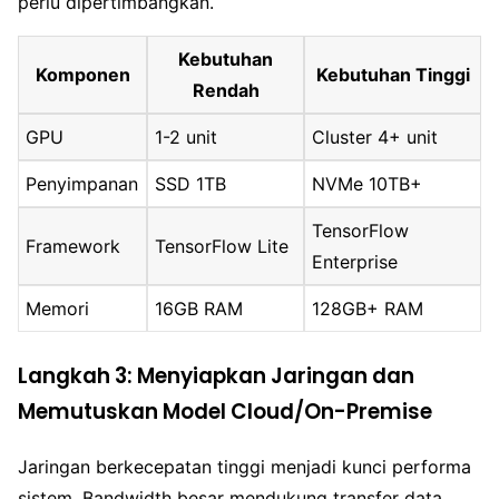
perlu dipertimbangkan.
Kebutuhan
Komponen
Kebutuhan Tinggi
Rendah
GPU
1-2 unit
Cluster 4+ unit
Penyimpanan
SSD 1TB
NVMe 10TB+
TensorFlow
Framework
TensorFlow Lite
Enterprise
Memori
16GB RAM
128GB+ RAM
Langkah 3: Menyiapkan Jaringan dan
Memutuskan Model Cloud/On-Premise
Jaringan berkecepatan tinggi menjadi kunci performa
sistem. Bandwidth besar mendukung transfer data