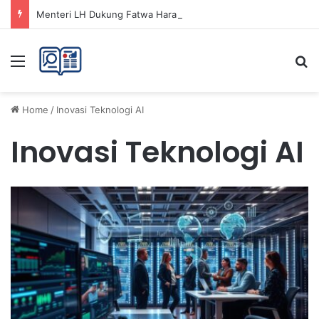
Menteri LH Dukung Fatwa Haram Buang Sampah ke Laut untuk Lingkungan Bersih
Menu
Se
Home
/
Inovasi Teknologi AI
Inovasi Teknologi AI