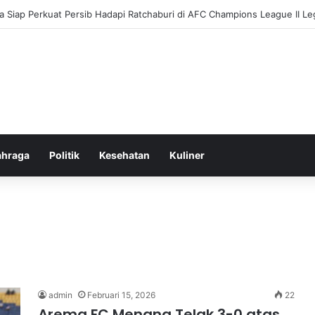
 Siap Perkuat Persib Hadapi Ratchaburi di AFC Champions League II L
ahraga
Politik
Kesehatan
Kuliner
admin
Februari 15, 2026
22
Arema FC Menang Telak 3-0 atas