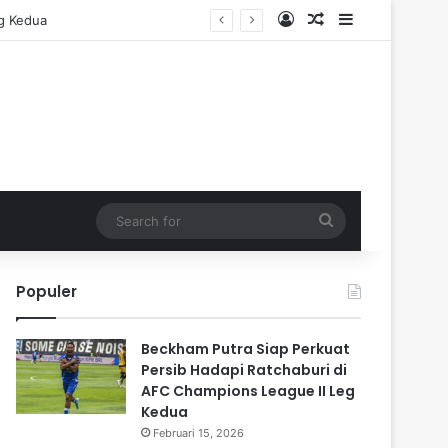
Log In
Random Article
Sidebar
eg Kedua
Search
for
Populer
Beckham Putra Siap Perkuat
Persib Hadapi Ratchaburi di
AFC Champions League II Leg
Kedua
Februari 15, 2026