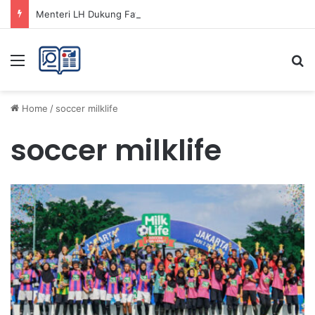
Menteri LH Dukung Fatwa Haram Buang Sampah ke Laut untuk Lingkungan Bersih
Menu
Se
Home
/
soccer milklife
soccer milklife