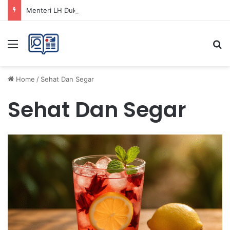
Menteri LH Dukung Fatwa Haram Buang Sampah ke Laut untuk Lingkungan Bersih
Menu
Se
Home
/
Sehat Dan Segar
Sehat Dan Segar