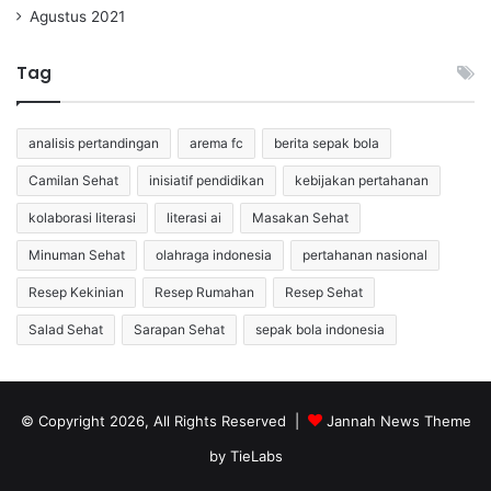
Agustus 2021
Tag
analisis pertandingan
arema fc
berita sepak bola
Camilan Sehat
inisiatif pendidikan
kebijakan pertahanan
kolaborasi literasi
literasi ai
Masakan Sehat
Minuman Sehat
olahraga indonesia
pertahanan nasional
Resep Kekinian
Resep Rumahan
Resep Sehat
Salad Sehat
Sarapan Sehat
sepak bola indonesia
© Copyright 2026, All Rights Reserved |
Jannah News Theme
by TieLabs