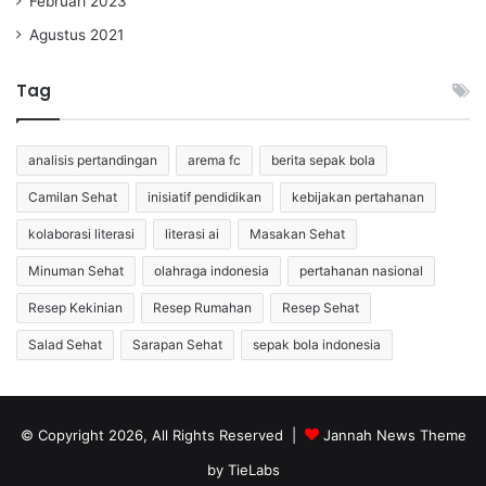
Februari 2023
Agustus 2021
Tag
analisis pertandingan
arema fc
berita sepak bola
Camilan Sehat
inisiatif pendidikan
kebijakan pertahanan
kolaborasi literasi
literasi ai
Masakan Sehat
Minuman Sehat
olahraga indonesia
pertahanan nasional
Resep Kekinian
Resep Rumahan
Resep Sehat
Salad Sehat
Sarapan Sehat
sepak bola indonesia
© Copyright 2026, All Rights Reserved |
Jannah News Theme
by TieLabs