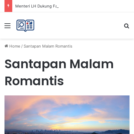
Menteri LH Dukung Fatwa Haram Buang Sampah ke Laut untuk Lingkungan Bersih
Menu
Se
Home
/
Santapan Malam Romantis
Santapan Malam
Romantis