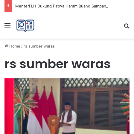
Menteri LH Dukung Fatwa Haram Buang Sampah ke Laut untuk Lingkungan Bersih
Menu
Se
Home
/
rs sumber waras
rs sumber waras