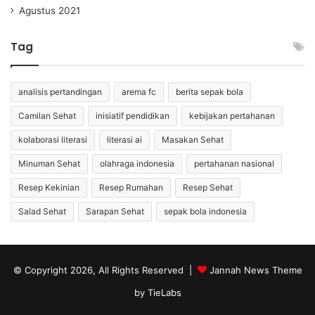
Agustus 2021
Tag
analisis pertandingan
arema fc
berita sepak bola
Camilan Sehat
inisiatif pendidikan
kebijakan pertahanan
kolaborasi literasi
literasi ai
Masakan Sehat
Minuman Sehat
olahraga indonesia
pertahanan nasional
Resep Kekinian
Resep Rumahan
Resep Sehat
Salad Sehat
Sarapan Sehat
sepak bola indonesia
© Copyright 2026, All Rights Reserved |
Jannah News Theme
by TieLabs