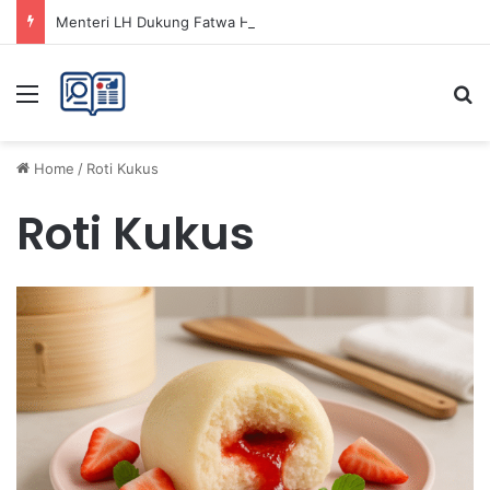
Menteri LH Dukung Fatwa Haram Buang Sampah ke Laut untuk Lingkungan Bersih
Menu
Se
Home
/
Roti Kukus
Roti Kukus