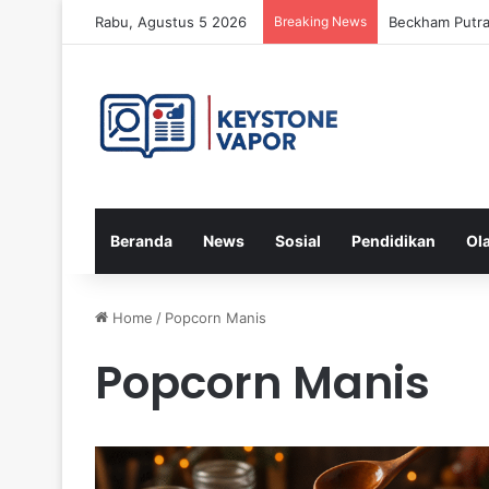
Rabu, Agustus 5 2026
Breaking News
Menteri LH Du
Beranda
News
Sosial
Pendidikan
Ol
Home
/
Popcorn Manis
Popcorn Manis