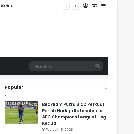
Log In
Random Article
Sidebar
Search
for
Populer
Beckham Putra Siap Perkuat
Persib Hadapi Ratchaburi di
AFC Champions League II Leg
Kedua
Februari 15, 2026