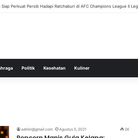
kung Fatwa Haram Buang Sampah ke Laut untuk Lingkungan Bersih
ahraga
Politik
Kesehatan
Kuliner
admin@gmail.com
Agustus 5, 2021
26
Popcorn Manis Gula Kelapa: