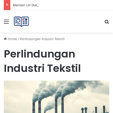
Menteri LH Dukung Fatwa Haram Buang Sampah ke Laut untuk Lingkungan Bersih
Menu
Se
Home
/
Perlindungan Industri Tekstil
Perlindungan
Industri Tekstil