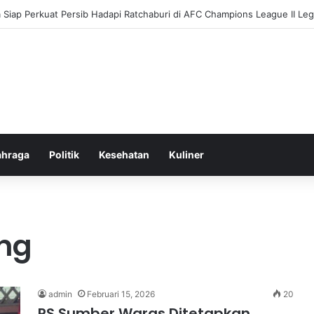
 Siap Perkuat Persib Hadapi Ratchaburi di AFC Champions League II Le
ahraga
Politik
Kesehatan
Kuliner
ng
admin
Februari 15, 2026
20
RS Sumber Waras Ditetapkan