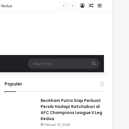
Log In
Random Article
Sidebar
g Kedua
Search
for
Populer
Beckham Putra Siap Perkuat
Persib Hadapi Ratchaburi di
AFC Champions League II Leg
Kedua
Februari 15, 2026