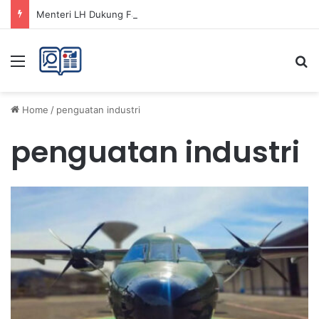
Menteri LH Dukung Fatwa Haram Buang Sampah ke Laut untuk Lingkungan Bersih
Menu
Se
Home
/
penguatan industri
penguatan industri