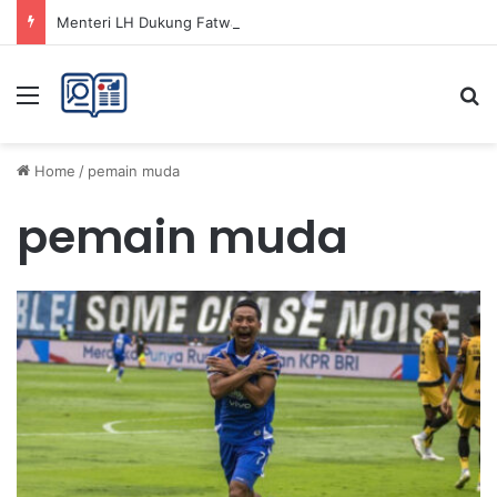
Menteri LH Dukung Fatwa Haram Buang Sampah ke Laut untuk Lingkungan Bersih
Menu
Se
Home
/
pemain muda
pemain muda