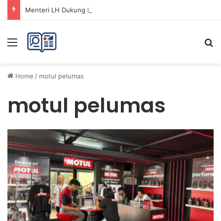
Menteri LH Dukung Fatwa Haram Buang Sampah ke Laut untuk Lingkungan Bersih
Menu
Se
Home
/
motul pelumas
motul pelumas