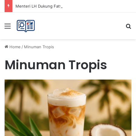
Menteri LH Dukung Fatwa Haram Buang Sampah ke Laut untuk Lingkungan Bersih
Menu
Se
Home
/
Minuman Tropis
Minuman Tropis