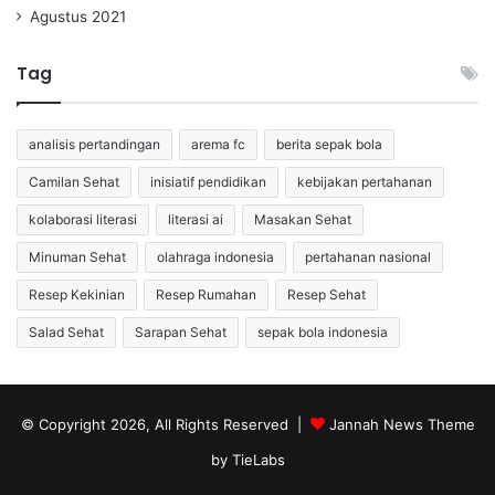
Agustus 2021
Tag
analisis pertandingan
arema fc
berita sepak bola
Camilan Sehat
inisiatif pendidikan
kebijakan pertahanan
kolaborasi literasi
literasi ai
Masakan Sehat
Minuman Sehat
olahraga indonesia
pertahanan nasional
Resep Kekinian
Resep Rumahan
Resep Sehat
Salad Sehat
Sarapan Sehat
sepak bola indonesia
© Copyright 2026, All Rights Reserved |
Jannah News Theme
by TieLabs