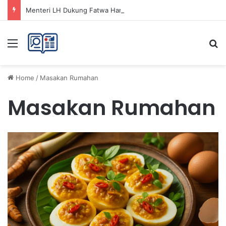
Menteri LH Dukung Fatwa Haram Buang Sampah ke Laut untuk Lingkungan Bersih
Menu
Se
Home
/
Masakan Rumahan
Masakan Rumahan