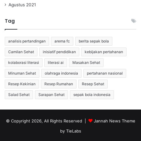
Agustus 2021
Tag
analisis pertandingan
arema fc
berita sepak bola
Camilan Sehat
inisiatif pendidikan
kebijakan pertahanan
kolaborasi literasi
literasi ai
Masakan Sehat
Minuman Sehat
olahraga indonesia
pertahanan nasional
Resep Kekinian
Resep Rumahan
Resep Sehat
Salad Sehat
Sarapan Sehat
sepak bola indonesia
© Copyright 2026, All Rights Reserved |
Jannah News Theme
by TieLabs