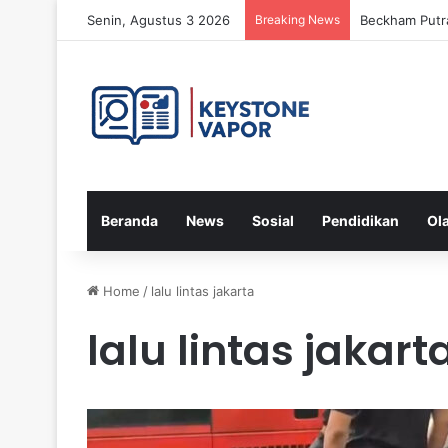
Senin, Agustus 3 2026
Breaking News
Beckham Putra
Beranda
News
Sosial
Pendidikan
Ol
Home
/
lalu lintas jakarta
lalu lintas jakart