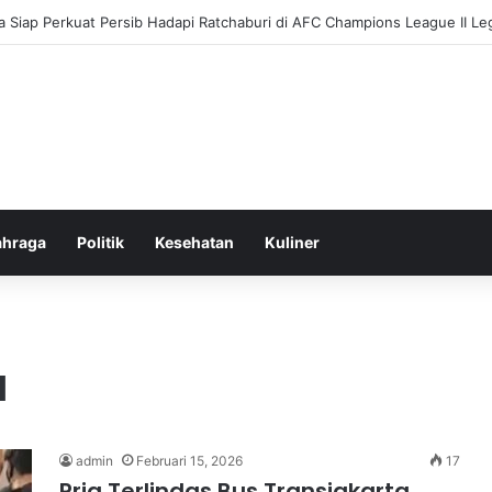
 Siap Perkuat Persib Hadapi Ratchaburi di AFC Champions League II Le
ahraga
Politik
Kesehatan
Kuliner
a
admin
Februari 15, 2026
17
Pria Terlindas Bus Transjakarta