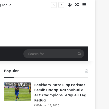
Log In
Random Article
Sidebar
g Kedua
Search
for
Populer
Beckham Putra Siap Perkuat
Persib Hadapi Ratchaburi di
AFC Champions League II Leg
Kedua
Februari 15, 2026