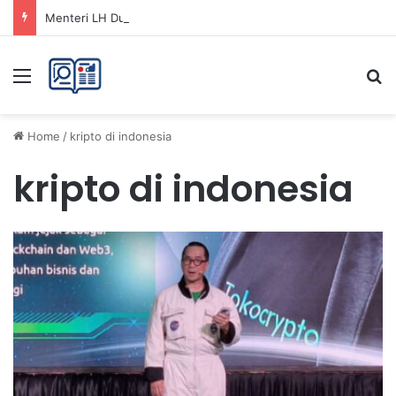
Menteri LH Dukung Fatwa Haram Buang Sampah ke Laut untuk Lingkungan Bersih
Menu
Se
Home
/
kripto di indonesia
kripto di indonesia