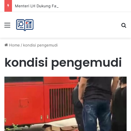
Menteri LH Dukung Fatwa Haram Buang Sampah ke Laut untuk Lingkungan Bersih
Menu
Se
Home
/
kondisi pengemudi
kondisi pengemudi