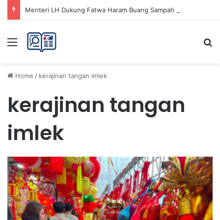
Menteri LH Dukung Fatwa Haram Buang Sampah ke Laut untuk Lingkungan Bersih
Menu
Se
Home
/
kerajinan tangan imlek
kerajinan tangan
imlek