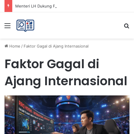
Menteri LH Dukung Fatwa Haram Buang Sampah ke Laut untuk Lingkungan Bersih
Menu
Se
Home
/
Faktor Gagal di Ajang Internasional
Faktor Gagal di
Ajang Internasional