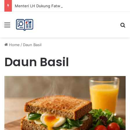
Menteri LH Dukung Fatwa Haram Buang Sampah ke Laut untuk Lingkungan Bersih
Menu
Se
Home
/
Daun Basil
Daun Basil