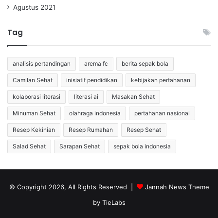
Agustus 2021
Tag
analisis pertandingan
arema fc
berita sepak bola
Camilan Sehat
inisiatif pendidikan
kebijakan pertahanan
kolaborasi literasi
literasi ai
Masakan Sehat
Minuman Sehat
olahraga indonesia
pertahanan nasional
Resep Kekinian
Resep Rumahan
Resep Sehat
Salad Sehat
Sarapan Sehat
sepak bola indonesia
© Copyright 2026, All Rights Reserved |
Jannah News Theme
by TieLabs