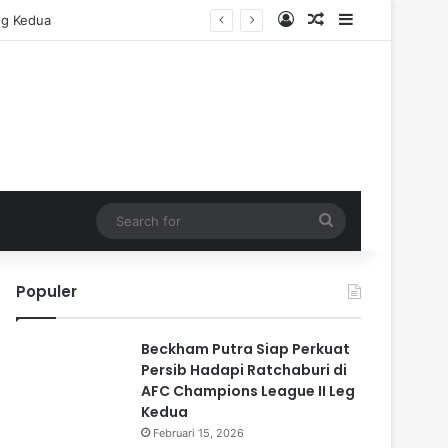
Log In
Random Article
Sidebar
eg Kedua
Search
for
Populer
Beckham Putra Siap Perkuat
Persib Hadapi Ratchaburi di
AFC Champions League II Leg
Kedua
Februari 15, 2026