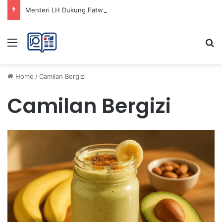
Menteri LH Dukung Fatwa Haram Buang Sampah ke Laut untuk Lingkungan Bersih
Menu
Se
Home
/
Camilan Bergizi
Camilan Bergizi