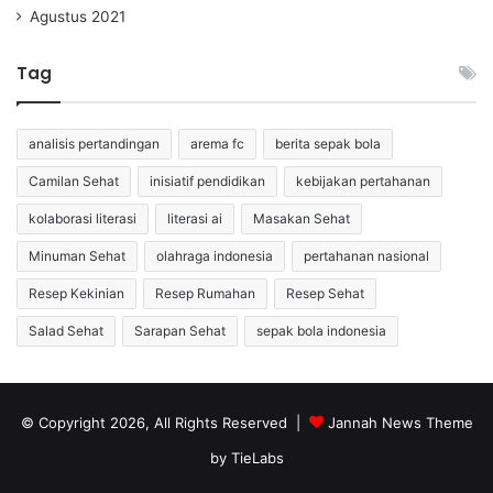
Agustus 2021
Tag
analisis pertandingan
arema fc
berita sepak bola
Camilan Sehat
inisiatif pendidikan
kebijakan pertahanan
kolaborasi literasi
literasi ai
Masakan Sehat
Minuman Sehat
olahraga indonesia
pertahanan nasional
Resep Kekinian
Resep Rumahan
Resep Sehat
Salad Sehat
Sarapan Sehat
sepak bola indonesia
© Copyright 2026, All Rights Reserved |
Jannah News Theme
by TieLabs