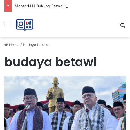
Menteri LH Dukung Fatwa Haram Buang Sampah ke Laut untuk Lingkungan Bersih
Menu
Se
Home
/
budaya betawi
budaya betawi