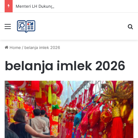
Menteri LH Dukung Fatwa Haram Buang Sampah ke Laut untuk Lingkungan Bersih
Menu
Se
Home
/
belanja imlek 2026
belanja imlek 2026