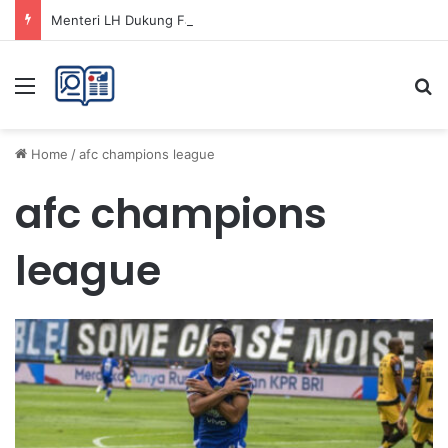
Menteri LH Dukung Fatwa Haram Buang Sampah ke Laut untuk Lingkungan Bersih
Menu
Se
Home
/
afc champions league
afc champions
league