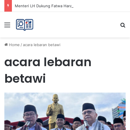
Menteri LH Dukung Fatwa Haram Buang Sampah ke Laut untuk Lingkungan Bersih
Menu
Se
Home
/
acara lebaran betawi
acara lebaran
betawi