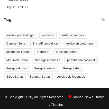
Agustus 2021
Tag
analisis pertandingan
arema fc
berita sepak bola
Camilan Sehat
inisiatif pendidikan
kebijakan pertahanan
kolaborasi literasi
literasi ai
Masakan Sehat
Minuman Sehat
olahraga indonesia
pertahanan nasional
Resep Kekinian
Resep Rumahan
Resep Sehat
Salad Sehat
Sarapan Sehat
sepak bola indonesia
© Copyright 2026, All Rights Reserved |
Jannah News Theme
by TieLabs